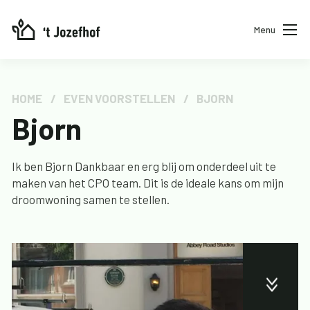
Menu
Home
Het plan
HOME
/
EVEN VOORSTELLEN
/
BJORN
Dit zijn wij
Bjorn
Updates
Ik ben Bjorn Dankbaar en erg blij om onderdeel uit te
Contact
maken van het CPO team. Dit is de ideale kans om mijn
droomwoning samen te stellen.
Neem
contact
op